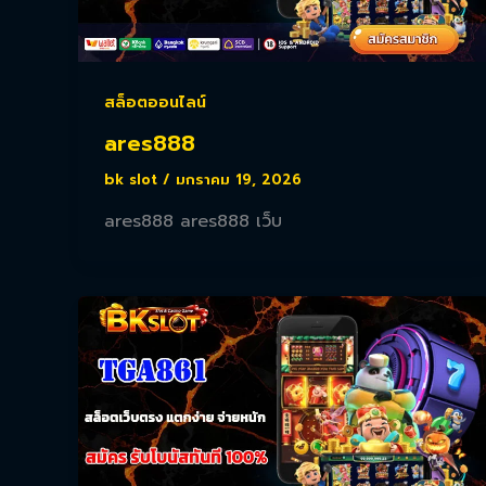
สล็อตออนไลน์
ares888
bk slot
/
มกราคม 19, 2026
ares888 ares888 เว็บ