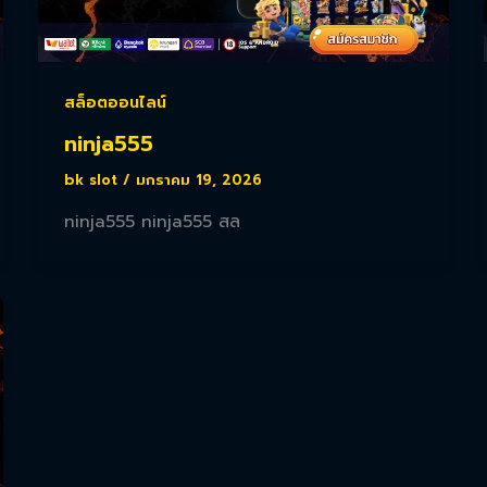
สล็อตออนไลน์
ninja555
bk slot
/
มกราคม 19, 2026
ninja555 ninja555 สล