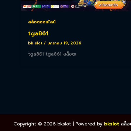
สล็อตออนไลน์
tga861
bk slot
/
มกราคม 19, 2026
tga861 tga861 สล็อตเ
Copyright © 2026 bkslot | Powered by
bkslot
สล็อ