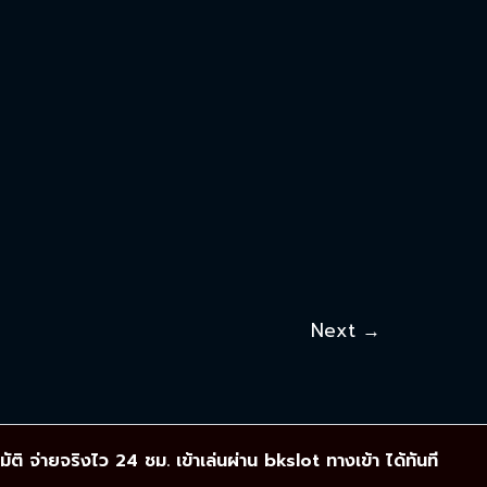
Next
→
 จ่ายจริงไว 24 ชม. เข้าเล่นผ่าน bkslot ทางเข้า ได้ทันที