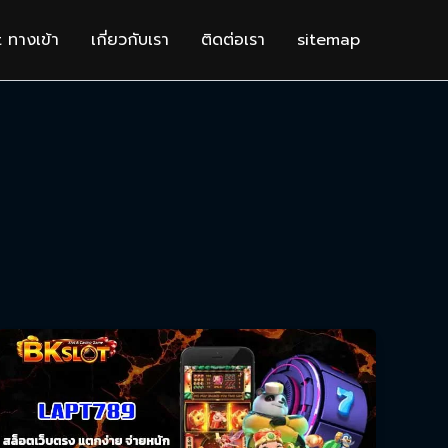
 ทางเข้า
เกี่ยวกับเรา
ติดต่อเรา
sitemap