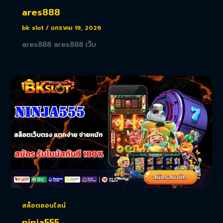
ares888
bk slot
/
มกราคม 19, 2026
ares888 ares888 เว็บ
สล็อตออนไลน์
ninja555