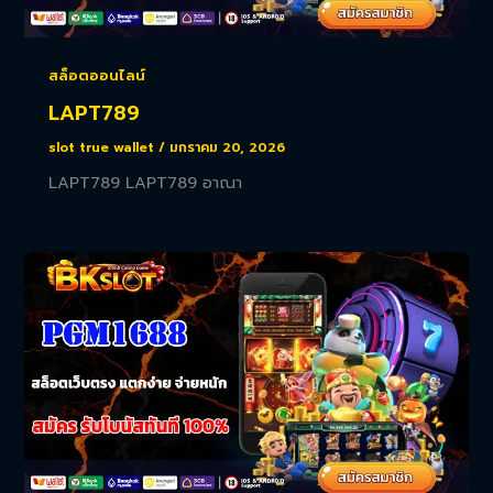
สล็อตออนไลน์
LAPT789
slot true wallet
/
มกราคม 20, 2026
LAPT789 LAPT789 อาณา