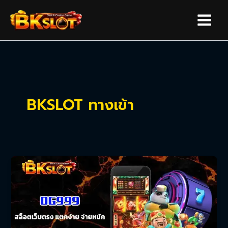
Skip
to
content
BKSLOT ทางเข้า