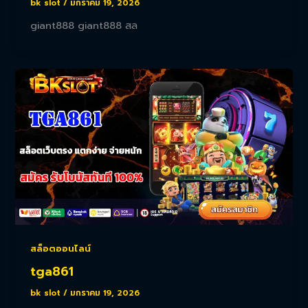
bk slot
/
มกราคม 19, 2026
giant888 giant888 สล
สล็อตออนไลน์
tga861
bk slot
/
มกราคม 19, 2026