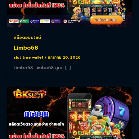
สล็อตออนไลน์
Limbo68
slot true wallet
/
มกราคม 20, 2026
Limbo68 Limbo68 ศูนย […]