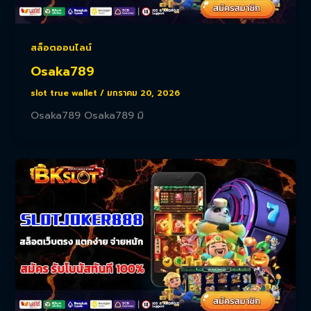
สล็อตออนไลน์
Osaka789
slot true wallet
/
มกราคม 20, 2026
Osaka789 Osaka789 มิ