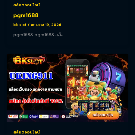
สล็อตออนไลน์
pgm1688
bk slot
/
มกราคม 19, 2026
pgm1688 pgm1688 สล็อ
สล็อตออนไลน์