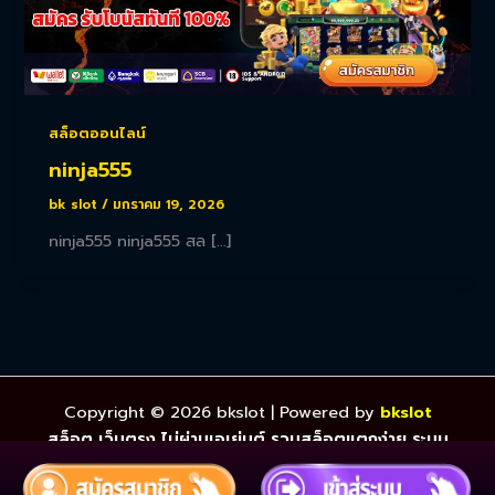
สล็อตออนไลน์
ninja555
bk slot
/
มกราคม 19, 2026
ninja555 ninja555 สล […]
Copyright © 2026 bkslot | Powered by
bkslot
สล็อต เว็บตรง ไม่ผ่านเอเย่นต์ รวมสล็อตแตกง่าย ระบบ
ฝากถอนอัตโนมัติ จ่ายจริงไว 24 ชม. เข้าเล่นผ่าน bkslot
ทางเข้า ได้ทันที รองรับมือถือ