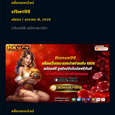
สล็อตออนไลน์
sfbet88
allslot
/
มกราคม 16, 2026
sfbet88 สมัครสมาชิก
สล็อตออนไลน์