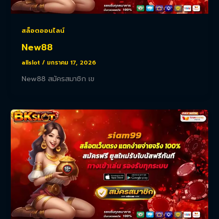
สล็อตออนไลน์
New88
allslot
/
มกราคม 17, 2026
New88 สมัครสมาชิก เข