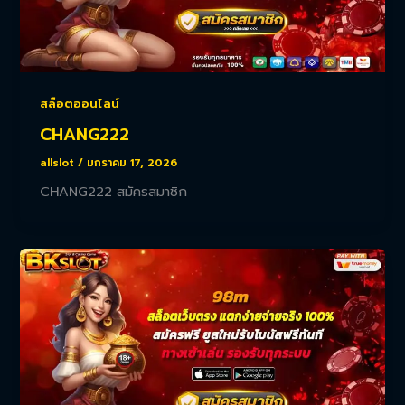
สล็อตออนไลน์
CHANG222
allslot
/
มกราคม 17, 2026
CHANG222 สมัครสมาชิก