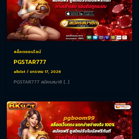
สล็อตออนไลน์
PGSTAR777
allslot
/
มกราคม 17, 2026
PGSTAR777 สมัครสมาชิ […]