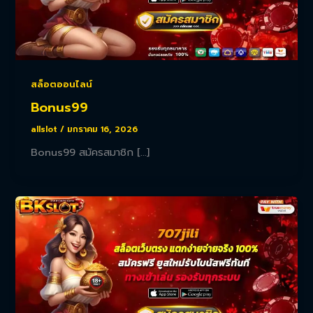
สล็อตออนไลน์
Bonus99
allslot
/
มกราคม 16, 2026
Bonus99 สมัครสมาชิก […]