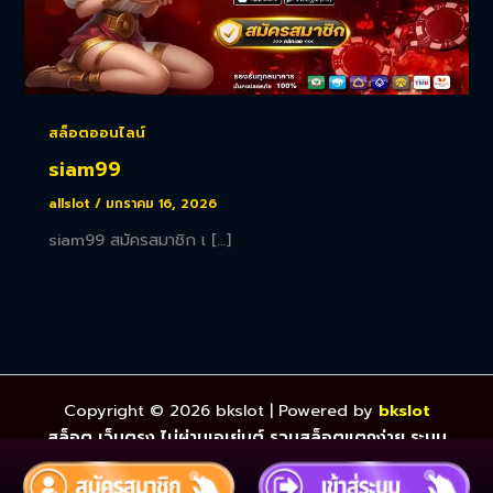
สล็อตออนไลน์
siam99
allslot
/
มกราคม 16, 2026
siam99 สมัครสมาชิก เ […]
Copyright © 2026 bkslot | Powered by
bkslot
สล็อต เว็บตรง ไม่ผ่านเอเย่นต์ รวมสล็อตแตกง่าย ระบบ
ฝากถอนอัตโนมัติ จ่ายจริงไว 24 ชม. เข้าเล่นผ่าน bkslot
ทางเข้า ได้ทันที รองรับมือถือ