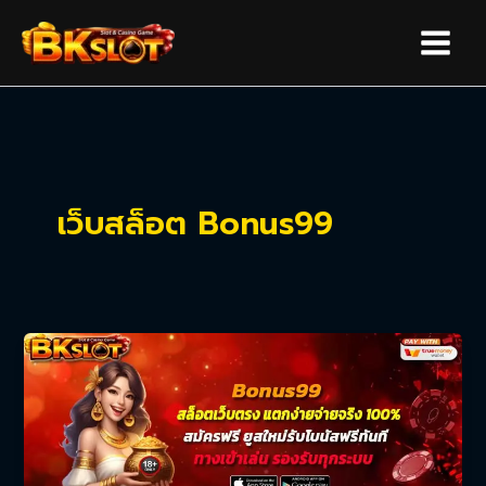
Skip
to
content
เว็บสล็อต Bonus99