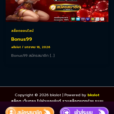
สล็อตออนไลน์
Bonus99
allslot
/
มกราคม 16, 2026
Bonus99 สมัครสมาชิก […]
Copyright © 2026 bkslot | Powered by
bkslot
สล็อต เว็บตรง ไม่ผ่านเอเย่นต์ รวมสล็อตแตกง่าย ระบบ
ฝากถอนอัตโนมัติ จ่ายจริงไว 24 ชม. เข้าเล่นผ่าน bkslot
ทางเข้า ได้ทันที รองรับมือถือ