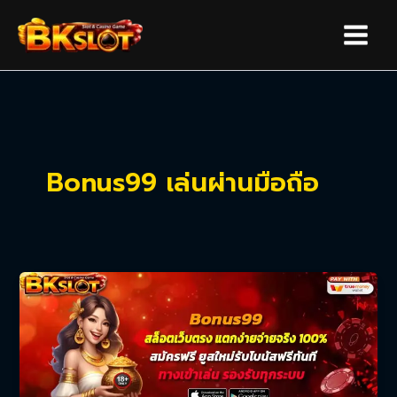
Skip
to
content
Bonus99 เล่นผ่านมือถือ