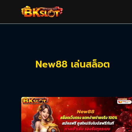
Skip
to
content
New88 เล่นสล็อต