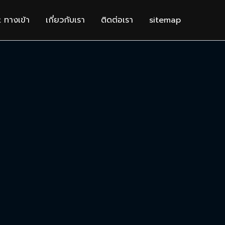
 ทางเข้า
เกี่ยวกับเรา
ติดต่อเรา
sitemap